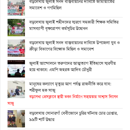
বড়লেখায় জুলাই সনদ বাস্তবায়নের দাবিতে জামায়াতের
সমাবেশ ও গণমিছিল
বড়লেখায় জুলাই শহীদদের স্মরণে সহকারী শিক্ষক সমিতির
মাসব্যাপী বৃক্ষরোপণ কর্মসূচির উদ্বোধন
বড়লেখায় জুলাই সনদ বাস্তবায়নের দাবিতে উপজেলা যুব ও
ক্রীড়া বিভাগের বিক্ষোভ মিছিল ও সমাবেশ
জুলাই আন্দোলনে তরুণদের আত্মত্যাগ ইতিহাসে স্মরণীয়
হয়ে থাকবে: এমপি জহরত আদিব চৌধুরী
মানুষের কল্যাণে মৃত্যুর আগ পর্যন্ত রাজনীতি করে যাব:
শরীফুল হক সাজু
বড়লেখা প্রেসক্লাবে স্থায়ী ভবন নির্মাণে সহায়তার আশ্বাস দিলেন
সাজু
বড়লেখায় সোনারগাঁ বেবীজোনে চুরির ঘটনায় চোর গ্রেপ্তার,
৯৯টি শার্ট উদ্ধার