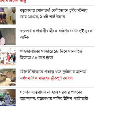
শ্বাস দিলেন সাজু
বড়লেখায় সোনারগাঁ বেবীজোনে চুরির ঘটনায়
চোর গ্রেপ্তার, ৯৯টি শার্ট উদ্ধার
বড়লেখায় প্রবাসীর স্ত্রীকে ধর্ষণের চেষ্টা: দুই যুবক
আটক
শাহ্জালালের মাজারে ১৮ দিনে দানবাক্সে
মিলেছে ৪৮ লাখ টাকা
মৌলভীবাজারে পাহাড় ধসে দুর্ঘটনার আশঙ্কা
অর্ধলক্ষাধিক মানুষের ঝুঁকিপুর্ণ বসবাস
সংস্কার বাস্তবায়ন না হলে সরকার পতনের
আন্দোলন: বড়লেখায় নাসির উদ্দিন পাটোয়ারী