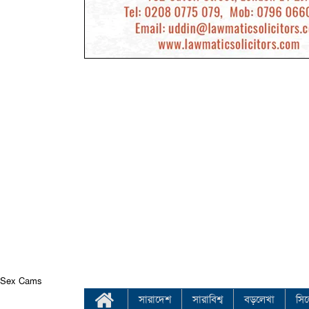
Sex Cams
সারাদেশ
সারাবিশ্ব
বড়লেখা
সি