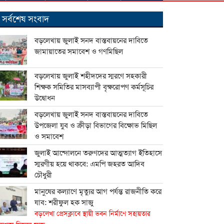
সর্বশেষ সংবাদ
বড়লেখায় জুলাই সনদ বাস্তবায়নের দাবিতে
জামায়াতের সমাবেশ ও গণমিছিল
বড়লেখায় জুলাই শহীদদের স্মরণে সহকারী
শিক্ষক সমিতির মাসব্যাপী বৃক্ষরোপণ কর্মসূচির
উদ্বোধন
বড়লেখায় জুলাই সনদ বাস্তবায়নের দাবিতে
উপজেলা যুব ও ক্রীড়া বিভাগের বিক্ষোভ মিছিল
ও সমাবেশ
জুলাই আন্দোলনে তরুণদের আত্মত্যাগ ইতিহাসে
স্মরণীয় হয়ে থাকবে: এমপি জহরত আদিব
চৌধুরী
মানুষের কল্যাণে মৃত্যুর আগ পর্যন্ত রাজনীতি করে
যাব: শরীফুল হক সাজু
বড়লেখা প্রেসক্লাবে স্থায়ী ভবন নির্মাণে সহায়তার