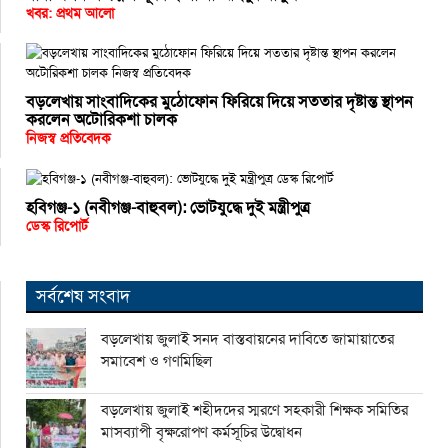
খবর: প্রথম আলো
বড়লেখায় সাংবাদিকের মুঠোফোন ফিরিয়ে দিয়ে সততার দৃষ্টান্ত স্থাপন
করলেন অটোরিকশা চালক
নিজস্ব প্রতিবেদক
হবিগঞ্জ-১ (নবীগঞ্জ-বাহুবল): ভোটযুদ্ধে দুই মন্ত্রীপুত্র
ডেস্ক রিপোর্ট
সর্বশেষ সংবাদ
বড়লেখায় জুলাই সনদ বাস্তবায়নের দাবিতে জামায়াতের
সমাবেশ ও গণমিছিল
বড়লেখায় জুলাই শহীদদের স্মরণে সহকারী শিক্ষক সমিতির
মাসব্যাপী বৃক্ষরোপণ কর্মসূচির উদ্বোধন