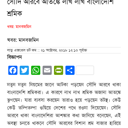
সৌদি আরবে আতঙ্কে লাখ লাখ বাংলাদেশি
শ্রমিক
খবর: মানবজমিন
খবর: মানবজমিন
লাতু এক্সপ্রেস ডট কম :: ২১ অক্টোবর, ২০১৮ ১২:১০ পূর্বাহ্ন
বিজ্ঞাপন
Facebook
Twitter
WhatsApp
Email
PrintFriendly
Share
নতুন নতুন নিয়মের জালে আটকা পড়ছেন সৌদি আরবে থাকা
বাংলাদেশি শ্রমিকরা। এ কারণে লাখ লাখ শ্রমিক অজানা আতঙ্কে
ভুগছেন। যারা ব্যবসা করছেন তারাও হয়ে পড়ছেন তটস্থ। কেউ
কেউ তল্পিতল্পা গুছিয়ে দেশের পথে রওনা দিয়েছেন। সৌদি
আরবে থাকা বাংলাদেশিরা আশঙ্কার কথা জানিয়ে বলেছেন, এই
অবস্থা চলতে থাকলে সৌদি আরবের বিশাল শ্রম বাজার হারিয়ে