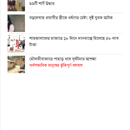
৯৯টি শার্ট উদ্ধার
বড়লেখায় প্রবাসীর স্ত্রীকে ধর্ষণের চেষ্টা: দুই যুবক আটক
শাহ্জালালের মাজারে ১৮ দিনে দানবাক্সে মিলেছে ৪৮ লাখ
টাকা
মৌলভীবাজারে পাহাড় ধসে দুর্ঘটনার আশঙ্কা
অর্ধলক্ষাধিক মানুষের ঝুঁকিপুর্ণ বসবাস