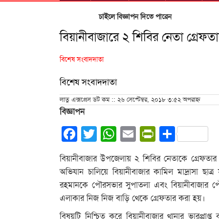
চাইলে বিজ্ঞাপন দিতে পারেন
বিয়ানীবাজারে ২ শিবির নেতা গ্রেফত
বিশেষ সংবাদদাতা
বিশেষ সংবাদদাতা
লাতু এক্সপ্রেস ডট কম :: ২৬ সেপ্টেম্বর, ২০১৮ ৩:৫২ অপরাহ্ন
বিজ্ঞাপন
Facebook
Twitter
WhatsApp
Email
PrintFrie
Share
বিয়ানীবাজার উপজেলায় ২ শিবির নেতাকে গ্রেফতা
অভিযান চালিয়ে বিয়ানীবাজার কামিল মাদ্রাসা ছাত্
রহমানকে পৌরসভার সুপাতলা এবং বিয়ানীবাজার পৌ
এলাকার নিজ নিজ বাড়ি থেকে গ্রেফতার করা হয়।
বিষয়টি নিশ্চিত করে বিয়ানীবাজার থানার ভারপ্রাপ্