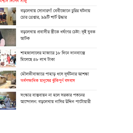
শ্বাস দিলেন সাজু
বড়লেখায় সোনারগাঁ বেবীজোনে চুরির ঘটনায়
চোর গ্রেপ্তার, ৯৯টি শার্ট উদ্ধার
বড়লেখায় প্রবাসীর স্ত্রীকে ধর্ষণের চেষ্টা: দুই যুবক
আটক
শাহ্জালালের মাজারে ১৮ দিনে দানবাক্সে
মিলেছে ৪৮ লাখ টাকা
মৌলভীবাজারে পাহাড় ধসে দুর্ঘটনার আশঙ্কা
অর্ধলক্ষাধিক মানুষের ঝুঁকিপুর্ণ বসবাস
সংস্কার বাস্তবায়ন না হলে সরকার পতনের
আন্দোলন: বড়লেখায় নাসির উদ্দিন পাটোয়ারী