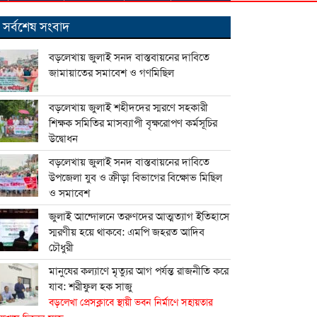
সর্বশেষ সংবাদ
বড়লেখায় জুলাই সনদ বাস্তবায়নের দাবিতে
জামায়াতের সমাবেশ ও গণমিছিল
বড়লেখায় জুলাই শহীদদের স্মরণে সহকারী
শিক্ষক সমিতির মাসব্যাপী বৃক্ষরোপণ কর্মসূচির
উদ্বোধন
বড়লেখায় জুলাই সনদ বাস্তবায়নের দাবিতে
উপজেলা যুব ও ক্রীড়া বিভাগের বিক্ষোভ মিছিল
ও সমাবেশ
জুলাই আন্দোলনে তরুণদের আত্মত্যাগ ইতিহাসে
স্মরণীয় হয়ে থাকবে: এমপি জহরত আদিব
চৌধুরী
মানুষের কল্যাণে মৃত্যুর আগ পর্যন্ত রাজনীতি করে
যাব: শরীফুল হক সাজু
বড়লেখা প্রেসক্লাবে স্থায়ী ভবন নির্মাণে সহায়তার