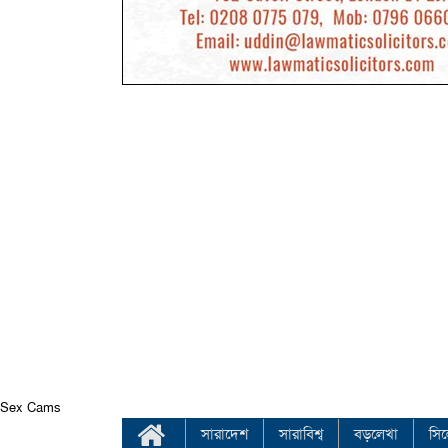
Sex Cams
সারাদেশ
সারাবিশ্ব
বড়লেখা
সি