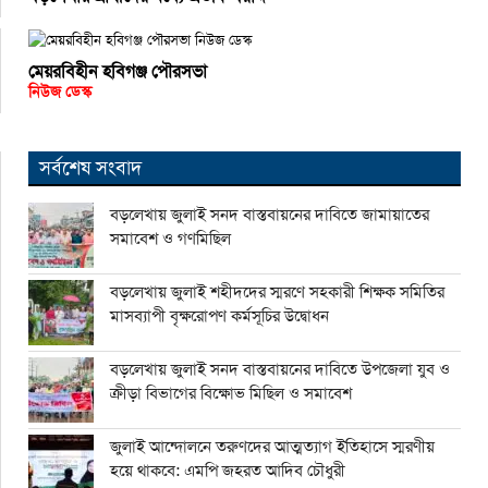
মেয়রবিহীন হবিগঞ্জ পৌরসভা
নিউজ ডেস্ক
সর্বশেষ সংবাদ
বড়লেখায় জুলাই সনদ বাস্তবায়নের দাবিতে জামায়াতের
সমাবেশ ও গণমিছিল
বড়লেখায় জুলাই শহীদদের স্মরণে সহকারী শিক্ষক সমিতির
মাসব্যাপী বৃক্ষরোপণ কর্মসূচির উদ্বোধন
বড়লেখায় জুলাই সনদ বাস্তবায়নের দাবিতে উপজেলা যুব ও
ক্রীড়া বিভাগের বিক্ষোভ মিছিল ও সমাবেশ
জুলাই আন্দোলনে তরুণদের আত্মত্যাগ ইতিহাসে স্মরণীয়
হয়ে থাকবে: এমপি জহরত আদিব চৌধুরী