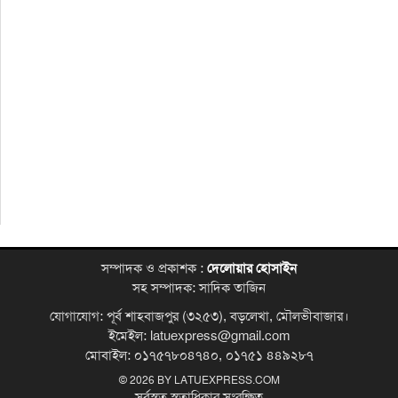
সম্পাদক ও প্রকাশক :
দেলোয়ার হোসাইন
সহ সম্পাদক: সাদিক তাজিন
যোগাযোগ: পূর্ব শাহবাজপুর (৩২৫৩), বড়লেখা, মৌলভীবাজার।
ইমেইল: latuexpress@gmail.com
মোবাইল: ০১৭৫৭৮০৪৭৪০, ০১৭৫১ ৪৪৯২৮৭
© 2026 BY
LATUEXPRESS.COM
সর্বস্বত্ব স্বত্বাধিকার সংরক্ষিত