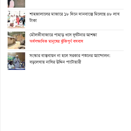
শাহ্জালালের মাজারে ১৮ দিনে দানবাক্সে মিলেছে ৪৮ লাখ
টাকা
মৌলভীবাজারে পাহাড় ধসে দুর্ঘটনার আশঙ্কা
অর্ধলক্ষাধিক মানুষের ঝুঁকিপুর্ণ বসবাস
সংস্কার বাস্তবায়ন না হলে সরকার পতনের আন্দোলন:
বড়লেখায় নাসির উদ্দিন পাটোয়ারী