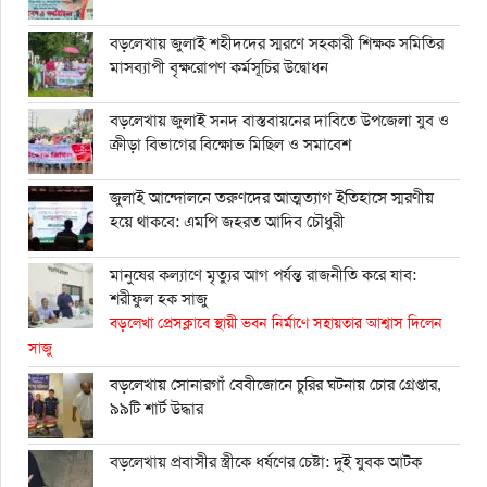
বড়লেখায় জুলাই শহীদদের স্মরণে সহকারী শিক্ষক সমিতির
মাসব্যাপী বৃক্ষরোপণ কর্মসূচির উদ্বোধন
বড়লেখায় জুলাই সনদ বাস্তবায়নের দাবিতে উপজেলা যুব ও
ক্রীড়া বিভাগের বিক্ষোভ মিছিল ও সমাবেশ
জুলাই আন্দোলনে তরুণদের আত্মত্যাগ ইতিহাসে স্মরণীয়
হয়ে থাকবে: এমপি জহরত আদিব চৌধুরী
মানুষের কল্যাণে মৃত্যুর আগ পর্যন্ত রাজনীতি করে যাব:
শরীফুল হক সাজু
বড়লেখা প্রেসক্লাবে স্থায়ী ভবন নির্মাণে সহায়তার আশ্বাস দিলেন
সাজু
বড়লেখায় সোনারগাঁ বেবীজোনে চুরির ঘটনায় চোর গ্রেপ্তার,
৯৯টি শার্ট উদ্ধার
বড়লেখায় প্রবাসীর স্ত্রীকে ধর্ষণের চেষ্টা: দুই যুবক আটক