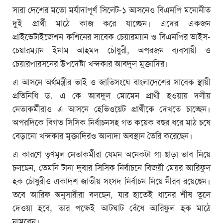
সারা দেশের মতো মর্যাদাপূর্ণ সিলেট-১ আসনেও বিএনপি মনোনীত
দুই প্রার্থী মাঠে কাজ করে যাচ্ছেন। এদের একজন
প্রাইভেটাইজেশন কশিনের সাবেক চেয়ারম্যান ও বিএনপির ভাইস-
চেয়ারম্যান ইনাম আহমদ চৌধুরী, অপরজন ব্যবসায়ী ও
চেয়ারপারসনের উপদেষ্টা খন্দকার আবদুল মুক্তাদির।
এ আসনে অর্থমন্ত্রীর ভাই ও জাতিসংঘে বাংলাদেশের সাবেক স্থায়ী
প্রতিনিধি ড. এ কে আবদুল মোমেন প্রার্থী হওয়ায় দলীয়
নেতাকর্মীরাও এ আসনে হেভিওয়েট প্রার্থীকে দেখতে চাচ্ছেন।
অপরদিকে বিগত সিসিক নির্বাচনসহ গত কয়েক বছর ধরে মাঠ চষে
বেড়ানো খন্দকার মুক্তাদিরও আলাদা অবস্থান তৈরি করেছেন।
এ কারণে তৃণমূল নেতাকর্মীরা যেমন অনেকটা গা-ছাড়া ভাব নিয়ে
চলছেন, তেমনি টানা দুবার সিসিক নির্বাচনে বিজয়ী মেয়র আরিফুল
হক চৌধুরীও একাদশ জাতীয় সংসদ নির্বাচন নিয়ে নীরব রয়েছেন।
তবে আরিফ অনুসারীরা বলছেন, যার হাতেই ধানের শীষ তুলে
দেওয়া হবে, তার পক্ষেই আটঘাট বেঁধে আরিফুল হক মাঠে
নামবেন।