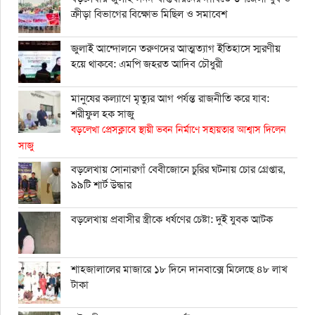
ক্রীড়া বিভাগের বিক্ষোভ মিছিল ও সমাবেশ
জুলাই আন্দোলনে তরুণদের আত্মত্যাগ ইতিহাসে স্মরণীয়
হয়ে থাকবে: এমপি জহরত আদিব চৌধুরী
মানুষের কল্যাণে মৃত্যুর আগ পর্যন্ত রাজনীতি করে যাব:
শরীফুল হক সাজু
বড়লেখা প্রেসক্লাবে স্থায়ী ভবন নির্মাণে সহায়তার আশ্বাস দিলেন
সাজু
বড়লেখায় সোনারগাঁ বেবীজোনে চুরির ঘটনায় চোর গ্রেপ্তার,
৯৯টি শার্ট উদ্ধার
বড়লেখায় প্রবাসীর স্ত্রীকে ধর্ষণের চেষ্টা: দুই যুবক আটক
শাহ্জালালের মাজারে ১৮ দিনে দানবাক্সে মিলেছে ৪৮ লাখ
টাকা