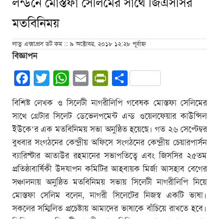
লন্ডনে মোস্তফা সেলিমের সাথে জিএসসির
মতবিনিময়
লাতু এক্সপ্রেস ডট কম :: ৯ অক্টোবর, ২০১৮ ১২:২৮ পূর্বাহ্ন
বিজ্ঞাপন
Facebook
Twitter
WhatsApp
Email
PrintFriendly
Share
বিশিষ্ট লেখক ও সিলেটী নাগরীলিপি গবেষক মোস্তফা সেলিমের
সাথে গ্রেটার সিলেট ডেভেলপমেন্ট এন্ড ওয়েলফেয়ার কাউন্সিল
ইউকে’র এক মতবিনিময় সভা অনুষ্ঠিত হয়েছে। গত ২৬ সেপ্টেম্বর
বুধবার সংগঠনের কেন্দ্রীয় অফিসে সংগঠনের কেন্দ্রীয় চেয়ারপার্সন
ব্যারিস্টার আতাউর রহমানের সভাপতিত্বে এবং জিসসির ২৫তম
প্রতিষ্ঠাবার্ষিকী উদযাপন কমিটির আহবায়ক মির্জা আসহাব বেগের
সঞ্চালনায় অনুষ্ঠিত মতবিনিময় সভায় সিলেটী নাগরীলিপি নিয়ে
মোস্তফা সেলিম বলেন, নাগরী সিলেটের নিজস্ব একটি ভাষা।
সকলের সম্মিলিত প্রচেষ্টায় আমাদের ভাষাকে বাঁচিয়ে রাখতে হবে।