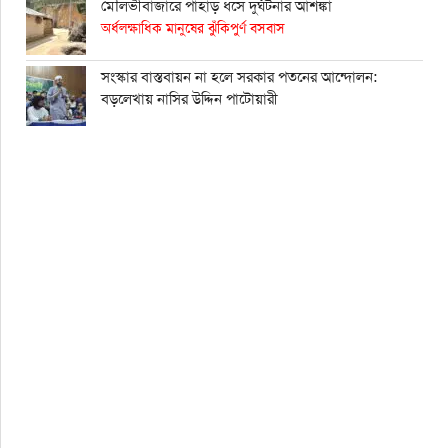
মৌলভীবাজারে পাহাড় ধসে দুর্ঘটনার আশঙ্কা
অর্ধলক্ষাধিক মানুষের ঝুঁকিপুর্ণ বসবাস
সংস্কার বাস্তবায়ন না হলে সরকার পতনের আন্দোলন:
বড়লেখায় নাসির উদ্দিন পাটোয়ারী