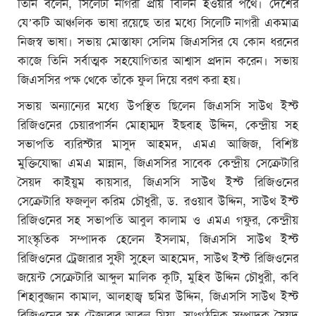
তিনি বলেন, সিলেটী নাগরী প্রায় বিলিন হওয়ার পথে। দেশের
যে’কটি আঞ্চলিক ভাষা রয়েছে তার মধ্যে সিলেটি নাগরী একমাত্র
নিজস্ব ভাষা। সভায় মোস্তাফা সেলিম জিএসসির যে কোন ধরনের
কাজে তিনি সর্বাত্মক সহযোগিতার আশ্বাস প্রদান করেন। সভায়
জিএসসির পক্ষ থেকে তাঁকে ফুল দিয়ে বরণ করা হয়।
সভায় অন্যান্যের মধ্যে উপস্থিত ছিলেন জিএসসি সাউথ ইস্ট
রিজিওনের চেয়ারপার্সন মোহাম্মদ ইছবাহ উদ্দিন, কেন্দ্রীয় সহ
সভাপতি ব্যরিস্টার মাসুদ আহমদ, এমএ আজিজ, বিশিষ্ট
মুক্তিযোদ্ধা এমএ মান্নান, জিএসসির সাবেক কেন্দ্রীয় সেক্রেটারি
সৈয়দ কাইয়ুম কায়সার, জিএসসি সাউথ ইস্ট রিজিওনের
সেক্রেটারি ফজলুল করিম চৌধুরী, ড. রওয়াব উদ্দিন, সাউথ ইস্ট
রিজিওনের সহ সভাপতি আবুল কালাম ও এমএ গফুর, কেন্দ্রীয়
সাংস্কৃতিক সম্পাদক হেলেন ইসলাম, জিএসসি সাউথ ইস্ট
রিজিওনের ট্রেজারার সুফী সুহেল আহমেদ, সাউথ ইস্ট রিজিওনের
জয়েন্ট সেক্রেটারি আব্দুল মালিক কূটি, মুহিব উদ্দিন চৌধুরী, কবি
শিহাবুজ্জান কামাল, আলহাজ্ব ছমির উদ্দিন, জিএসসি সাউথ ইস্ট
রিজিওনের সহ ট্রেজারার আবুল মিয়া, সাংগঠনিক সম্পাদক সৈয়দ