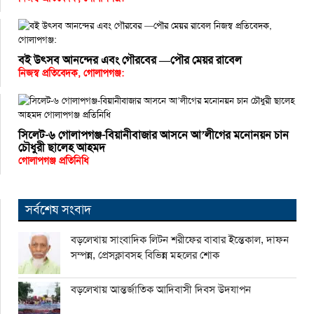
বই উৎসব আনন্দের এবং গৌরবের —পৌর মেয়র রাবেল
নিজস্ব প্রতিবেদক, গোলাপগঞ্জ:
সিলেট-৬ গোলাপগঞ্জ-বিয়ানীবাজার আসনে আ’লীগের মনোনয়ন চান
চৌধুরী ছালেহ আহমদ
গোলাপগঞ্জ প্রতিনিধি
সর্বশেষ সংবাদ
বড়লেখায় সাংবাদিক লিটন শরীফের বাবার ইন্তেকাল, দাফন
সম্পন্ন, প্রেসক্লাবসহ বিভিন্ন মহলের শোক
বড়লেখায় আন্তর্জাতিক আদিবাসী দিবস উদযাপন