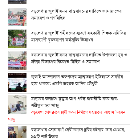
বড়লেখায় জুলাই সনদ বাস্তবায়নের দাবিতে জামায়াতের
সমাবেশ ও গণমিছিল
বড়লেখায় জুলাই শহীদদের স্মরণে সহকারী শিক্ষক সমিতির
মাসব্যাপী বৃক্ষরোপণ কর্মসূচির উদ্বোধন
বড়লেখায় জুলাই সনদ বাস্তবায়নের দাবিতে উপজেলা যুব ও
ক্রীড়া বিভাগের বিক্ষোভ মিছিল ও সমাবেশ
জুলাই আন্দোলনে তরুণদের আত্মত্যাগ ইতিহাসে স্মরণীয়
হয়ে থাকবে: এমপি জহরত আদিব চৌধুরী
মানুষের কল্যাণে মৃত্যুর আগ পর্যন্ত রাজনীতি করে যাব:
শরীফুল হক সাজু
বড়লেখা প্রেসক্লাবে স্থায়ী ভবন নির্মাণে সহায়তার আশ্বাস দিলেন
সাজু
বড়লেখায় সোনারগাঁ বেবীজোনে চুরির ঘটনায় চোর গ্রেপ্তার,
৯৯টি শার্ট উদ্ধার