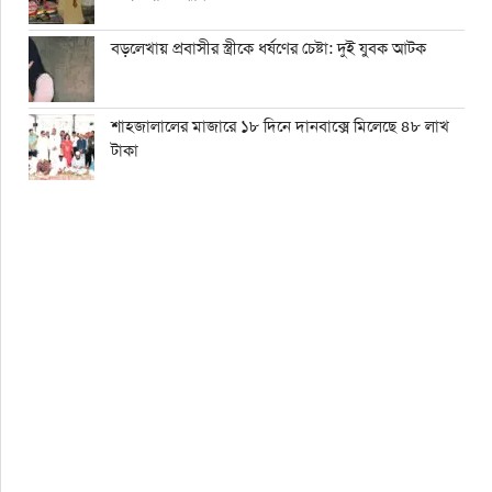
বড়লেখায় প্রবাসীর স্ত্রীকে ধর্ষণের চেষ্টা: দুই যুবক আটক
শাহ্জালালের মাজারে ১৮ দিনে দানবাক্সে মিলেছে ৪৮ লাখ
টাকা