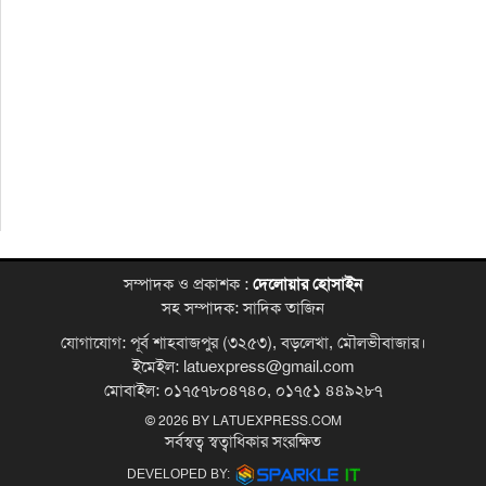
সম্পাদক ও প্রকাশক :
দেলোয়ার হোসাইন
সহ সম্পাদক: সাদিক তাজিন
যোগাযোগ: পূর্ব শাহবাজপুর (৩২৫৩), বড়লেখা, মৌলভীবাজার।
ইমেইল: latuexpress@gmail.com
মোবাইল: ০১৭৫৭৮০৪৭৪০, ০১৭৫১ ৪৪৯২৮৭
© 2026 BY
LATUEXPRESS.COM
সর্বস্বত্ব স্বত্বাধিকার সংরক্ষিত
DEVELOPED BY: