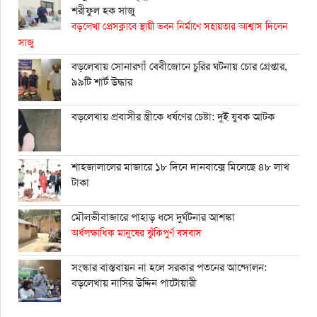
শরীফুল হক সাজু
বড়লেখা প্রেসক্লাবে স্থায়ী ভবন নির্মাণে সহায়তার আশ্বাস দিলেন
সাজু
বড়লেখায় সোনারগাঁ বেবীজোনে চুরির ঘটনায় চোর গ্রেপ্তার,
৯৯টি শার্ট উদ্ধার
বড়লেখায় প্রবাসীর স্ত্রীকে ধর্ষণের চেষ্টা: দুই যুবক আটক
শাহ্জালালের মাজারে ১৮ দিনে দানবাক্সে মিলেছে ৪৮ লাখ
টাকা
মৌলভীবাজারে পাহাড় ধসে দুর্ঘটনার আশঙ্কা
অর্ধলক্ষাধিক মানুষের ঝুঁকিপুর্ণ বসবাস
সংস্কার বাস্তবায়ন না হলে সরকার পতনের আন্দোলন:
বড়লেখায় নাসির উদ্দিন পাটোয়ারী