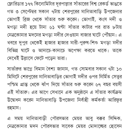
ফ্লোরিডার ১৭৭ কিলোমিটার দূরপাল্লার সাঁতারের বিশ্ব রেকর্ড ভাঙতে
গত ৩ সেপ্টেম্বর সকাল ৭টায় শেরপুরের নালিতাবাড়ি উপজেলার
ভোগাই ব্রিজ থেকে সাঁতার শুরু করেন। ভোগাই, কংস নদী ও
মগড়া নদী হয়ে টানা ৬১ ঘণ্টা সাঁতার কাটার পর রাত ৮টায়
নেত্রকোনার মদনের মগড়া নদীর দেওয়ান বাজার ঘাটে পৌঁছান। এ
খবরে দুপুর থেকেই হাজার হাজার নারী-পুরুষ-শিশু মগড়া নদীর
বিভিন্ন ঘাটে ও আনাচে-কানাচে অপেক্ষা করতে থাকে। তাকে
দেখেই উল্লাসে ফেটে পড়েন তারা।
সাতাঁরুর ভাগ্নে বিমান বৈশ্য জানান, গত সোমবার সকাল ৭টা ১০
মিনিটে শেরপুরের নালিতাবাড়ির ভোগাই নদীর ওপর নির্মিত সেতুর
পশ্চিম প্রান্ত থেকে ঝাঁপ দিয়ে সাঁতার শুরু করেন ৬৭ বছর বয়সী
এই সাঁতারু। এর আগে সেখানে এক অনুষ্ঠানে এ সাঁতার কার্যক্রম
উদ্বোধন করেন নালিতাবাড়ি উপজেলা নির্বাহী কর্মকর্তা আরিফুর
রহমান।
এ সময় নালিতাবাড়ী পৌরসভার মেয়র আবু বক্কর সিদ্দিক,
নেত্রকোনার মদন পৌরসভার সাবেক মেয়র মোদাচ্ছের হোসেন