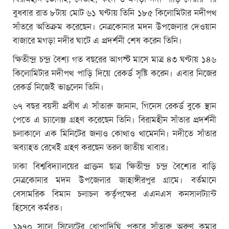
বুধবার রাত ৮টায় মোট ৬১ ঘণ্টায় তিনি ১৮৫ কিলোমিটার নদীপথ
সাঁতরে অতিক্রম করেছেন। নেত্রকোনার মদন উপজেলার দেওয়ান
বাজারে মগড়া নদীর ঘাটে এ প্রদর্শনী শেষ করেন তিনি।
ক্ষিতীন্দ্র চন্দ্র বৈশ্য গত বছরের আগস্ট মাসে মাত্র ৪৩ ঘণ্টায় ১৪৬
কিলোমিটার নদীপথ পাড়ি দিয়ে রেকর্ড সৃষ্টি করেন। এবার নিজের
রেকর্ড নিজেই ভাঙলেন তিনি।
৬৭ বছর বয়সী প্রবীণ এ সাঁতারু জানান, গিনেস রেকর্ড বুকে স্থান
পেতে এ চ্যালেঞ্জ গ্রহণ করেছেন তিনি। বিরামহীন সাঁতার প্রদর্শনী
চলাকালে এক মিনিটের জন্যও কোথাও থামেননি। নদীতে সাঁতার
অব্যাহত রেখেই গ্রহণ করছেন তরল জাতীয় খাবার।
ঢাকা বিশ্ববিদ্যালয়ের প্রাক্তন ছাত্র ক্ষিতীন্দ্র চন্দ্র বৈশ্যের বাড়ি
নেত্রকোনার মদন উপজেলার জাহাঙ্গীরপুর গ্রামে। বর্তমানে
বেসামরিক বিমান চলাচল কর্তৃপক্ষের এএনএস কনসালট্যান্ট
হিসেবে কর্মরত।
১৯৭০ সালে সিলেটের ধোপাদিঘি পুকুরে সাঁতারু অরুণ কুমার