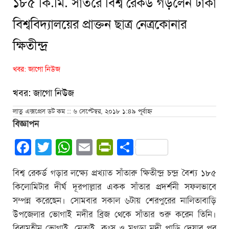
১৮৫ কি.মি. সাঁতরে বিশ্ব রেকর্ড গড়লেন ঢাকা
বিশ্ববিদ্যালয়ের প্রাক্তন ছাত্র নেত্রকোনার
ক্ষিতীন্দ্র
খবর: জাগো নিউজ
খবর: জাগো নিউজ
লাতু এক্সপ্রেস ডট কম :: ৬ সেপ্টেম্বর, ২০১৮ ১:৪৯ পূর্বাহ্ন
বিজ্ঞাপন
Facebook
Twitter
WhatsApp
Email
PrintFriendly
Share
বিশ্ব রেকর্ড গড়ার লক্ষ্যে প্রখ্যাত সাঁতারু ক্ষিতীন্দ্র চন্দ্র বৈশ্য ১৮৫
কিলোমিটার দীর্ঘ দূরপাল্লার একক সাঁতার প্রদর্শনী সফলভাবে
সম্পন্ন করেছেন। সোমবার সকাল ৬টায় শেরপুরের নালিতাবাড়ি
উপজেলার ভোগাই নদীর ব্রিজ থেকে সাঁতার শুরু করেন তিনি।
বিরামহীন ভোগাই, নেতাই, কংস ও মগড়া নদী পাড়ি দেয়ার পর