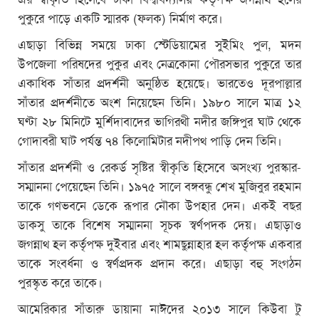
পুকুরে পাড়ে একটি স্মারক (ফলক) নির্মাণ করে।
এছাড়া বিভিন্ন সময়ে ঢাকা স্টেডিয়ামের সুইমিং পুল, মদন
উপজেলা পরিষদের পুকুর এবং নেত্রকোনা পৌরসভার পুকুরে তার
একাধিক সাঁতার প্রদর্শনী অনুষ্ঠিত হয়েছে। ভারতেও দূরপাল্লার
সাঁতার প্রদর্শনীতে অংশ নিয়েছেন তিনি। ১৯৮০ সালে মাত্র ১২
ঘণ্টা ২৮ মিনিটে মুর্শিদাবাদের ভাগিরথী নদীর জঙ্গিপুর ঘাট থেকে
গোদাবরী ঘাট পর্যন্ত ৭৪ কিলোমিটার নদীপথ পাড়ি দেন তিনি।
সাঁতার প্রদর্শনী ও রেকর্ড সৃষ্টির স্বীকৃতি হিসেবে অসংখ্য পুরস্কার-
সম্মাননা পেয়েছেন তিনি। ১৯৭৫ সালে বঙ্গবন্ধু শেখ মুজিবুর রহমান
তাকে গণভবনে ডেকে রূপার নৌকা উপহার দেন। একই বছর
ডাকসু তাকে বিশেষ সম্মাননা সূচক স্বর্ণপদক দেয়। এছাড়াও
জগন্নাথ হল কর্তৃপক্ষ দুইবার এবং শামছুন্নাহার হল কর্তৃপক্ষ একবার
তাকে সংবর্ধনা ও স্বর্ণপ্রদক প্রদান করে। এছাড়া বহু সংগঠন
পুরস্কৃত করে তাকে।
আমেরিকার সাঁতারু ডায়ানা নাঈদের ২০১৩ সালে কিউবা টু