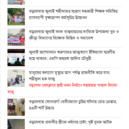
বড়লেখায় জুলাই শহীদদের স্মরণে সহকারী শিক্ষক সমিতির
মাসব্যাপী বৃক্ষরোপণ কর্মসূচির উদ্বোধন
বড়লেখায় জুলাই সনদ বাস্তবায়নের দাবিতে উপজেলা যুব ও
ক্রীড়া বিভাগের বিক্ষোভ মিছিল ও সমাবেশ
জুলাই আন্দোলনে তরুণদের আত্মত্যাগ ইতিহাসে স্মরণীয়
হয়ে থাকবে: এমপি জহরত আদিব চৌধুরী
মানুষের কল্যাণে মৃত্যুর আগ পর্যন্ত রাজনীতি করে যাব:
শরীফুল হক সাজু
বড়লেখা প্রেসক্লাবে স্থায়ী ভবন নির্মাণে সহায়তার আশ্বাস দিলেন
সাজু
বড়লেখায় সোনারগাঁ বেবীজোনে চুরির ঘটনায় চোর গ্রেপ্তার,
৯৯টি শার্ট উদ্ধার
বড়লেখায় প্রবাসীর স্ত্রীকে ধর্ষণের চেষ্টা: দুই যুবক আটক