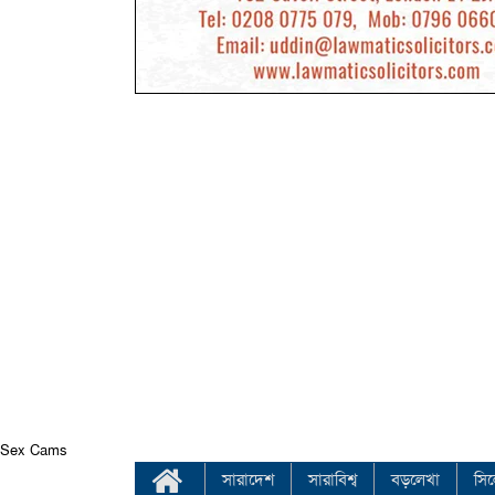
Sex Cams
সারাদেশ
সারাবিশ্ব
বড়লেখা
সি