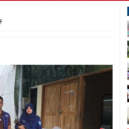
দ
ndly