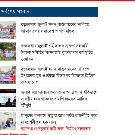
সর্বশেষ সংবাদ
বড়লেখায় জুলাই সনদ বাস্তবায়নের দাবিতে
জামায়াতের সমাবেশ ও গণমিছিল
বড়লেখায় জুলাই শহীদদের স্মরণে সহকারী
শিক্ষক সমিতির মাসব্যাপী বৃক্ষরোপণ কর্মসূচির
উদ্বোধন
বড়লেখায় জুলাই সনদ বাস্তবায়নের দাবিতে
উপজেলা যুব ও ক্রীড়া বিভাগের বিক্ষোভ মিছিল
ও সমাবেশ
জুলাই আন্দোলনে তরুণদের আত্মত্যাগ ইতিহাসে
স্মরণীয় হয়ে থাকবে: এমপি জহরত আদিব
চৌধুরী
মানুষের কল্যাণে মৃত্যুর আগ পর্যন্ত রাজনীতি করে
যাব: শরীফুল হক সাজু
বড়লেখা প্রেসক্লাবে স্থায়ী ভবন নির্মাণে সহায়তার