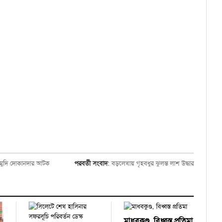
মুদি দোকানদার আটক
পরবর্তী সংবাদ
:
বড়লেখায় গৃহবধুর ঝুলন্ত লাশ উদ্ধার
মাধবকুণ্ড, বিধ্বস্ত প্রতিমা