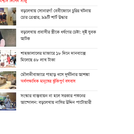
শ্বাস দিলেন সাজু
বড়লেখায় সোনারগাঁ বেবীজোনে চুরির ঘটনায়
চোর গ্রেপ্তার, ৯৯টি শার্ট উদ্ধার
বড়লেখায় প্রবাসীর স্ত্রীকে ধর্ষণের চেষ্টা: দুই যুবক
আটক
শাহ্জালালের মাজারে ১৮ দিনে দানবাক্সে
মিলেছে ৪৮ লাখ টাকা
মৌলভীবাজারে পাহাড় ধসে দুর্ঘটনার আশঙ্কা
অর্ধলক্ষাধিক মানুষের ঝুঁকিপুর্ণ বসবাস
সংস্কার বাস্তবায়ন না হলে সরকার পতনের
আন্দোলন: বড়লেখায় নাসির উদ্দিন পাটোয়ারী