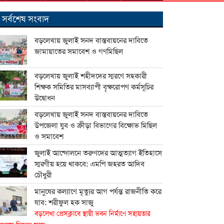
সর্বশেষ সংবাদ
বড়লেখায় জুলাই সনদ বাস্তবায়নের দাবিতে
জামায়াতের সমাবেশ ও গণমিছিল
বড়লেখায় জুলাই শহীদদের স্মরণে সহকারী
শিক্ষক সমিতির মাসব্যাপী বৃক্ষরোপণ কর্মসূচির
উদ্বোধন
বড়লেখায় জুলাই সনদ বাস্তবায়নের দাবিতে
উপজেলা যুব ও ক্রীড়া বিভাগের বিক্ষোভ মিছিল
ও সমাবেশ
জুলাই আন্দোলনে তরুণদের আত্মত্যাগ ইতিহাসে
স্মরণীয় হয়ে থাকবে: এমপি জহরত আদিব
চৌধুরী
মানুষের কল্যাণে মৃত্যুর আগ পর্যন্ত রাজনীতি করে
যাব: শরীফুল হক সাজু
বড়লেখা প্রেসক্লাবে স্থায়ী ভবন নির্মাণে সহায়তার