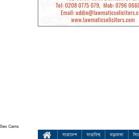
Sex Cams
সারাদেশ
সারাবিশ্ব
বড়লেখা
সি