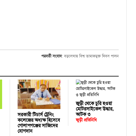
পরবর্তী সংবাদ
:
বড়লেখায় বিশ্ব তামাকমুক্ত দিবস পালন
জুড়ী থেকে চুরি হওয়া
মোটরসাইকেল উদ্ধার,
আটক ৩
সরকারী টিচার্স ট্রেনিং
কলেজের অধ্যক্ষ হিসেবে
জুড়ী প্রতিনিধি
গোলাপগঞ্জের সাজিদের
যোগদান