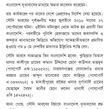
বাংলাদেশ দূতাবাসের মাধ্যমে ক্ষমার আবেদন করেছেন।
রায় কার্যকরের পর তাদের দেশে প্রেরণেরও নির্দেশ দেয়া হয়েছে।
সৌদি আরবের পূর্বাঞ্চলীয় শহর জুবাইলে ২০১৬ সালের ২৭
সেপ্টেম্বরের ঘটনা। ওইদিন ঘটনাস্থল থেকে আটক হন প্রবাসী তিন
বাংলাদেশি। পরবর্তীতে পুলিশি হেফাজতে তাদের জবানবন্দি ও
জব্দকৃত আলামতের ভিত্তিতে অভিযোগ সন্দেহাতীতভাবে প্রমাণিত
হওয়ায় গত ৮ মে দেশটির আদালত উল্লিখিত শাস্তি দেন।
সৌদি আরবে সাজাপ্রাপ্ত তিন বাংলাদেশি হলেন- কুমিল্লার তিতাস
থানার কাশীপুর গ্রামের কামাল উদ্দিনের ছেলে কাউসার মাহমুদ
(পাসপোর্ট এফ-১১৫২৫২০), নারায়ণগঞ্জের সোনারগাঁও থানার
ঝরছার গ্রামের আব্দুল মালেকের ছেলে শাহিনুর (পাসপোর্ট
এ-০৯৭৭৭৬২) ও মাদারীপুরের রাজৈর থানার দুর্গাবার্দি গ্রামের
মোহাম্মদ সৈয়দ আলীর ছেলে রুবেল খালাসী (পাসপোর্ট
এবি-১৪৭২৪৭২)।
জানা গেছে, সৌদি আরবের রিয়াদে বাংলাদেশ দূতাবাসের শ্রম