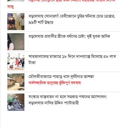
বড়লেখা প্রেসক্লাবে স্থায়ী ভবন নির্মাণে সহায়তার আশ্বাস দিলেন
সাজু
বড়লেখায় সোনারগাঁ বেবীজোনে চুরির ঘটনায় চোর গ্রেপ্তার,
৯৯টি শার্ট উদ্ধার
বড়লেখায় প্রবাসীর স্ত্রীকে ধর্ষণের চেষ্টা: দুই যুবক আটক
শাহ্জালালের মাজারে ১৮ দিনে দানবাক্সে মিলেছে ৪৮ লাখ
টাকা
মৌলভীবাজারে পাহাড় ধসে দুর্ঘটনার আশঙ্কা
অর্ধলক্ষাধিক মানুষের ঝুঁকিপুর্ণ বসবাস
সংস্কার বাস্তবায়ন না হলে সরকার পতনের আন্দোলন:
বড়লেখায় নাসির উদ্দিন পাটোয়ারী