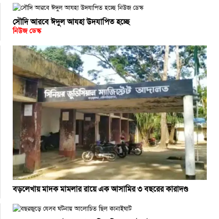
সৌদি আরবে ঈদুল আযহা উদযাপিত হচ্ছে
নিউজ ডেস্ক
বড়লেখায় মাদক মামলার রায়ে এক আসামির ৩ বছরের কারাদণ্ড