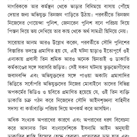
নাগরিককে তার কর্মস্থল থেকে ভাড়ার বিনিময়ে বাসায় পৌঁছে
দেয়ার জন্য অভিযুক্ত তিনজন গাড়িতে উঠায়। পরবর্তীতে তিনজন
নিজেদের গোয়েন্দা পুলিশ, জেনারেল পুলিশ বলে পরিচয় দিয়ে
পিস্তল দিয়ে ভয় দেখিয়ে তার কাছ থেকে অর্থ সামগ্রী ছিনিয়ে নেয়।
সারোয়ার আলম আরও উল্লেখ করেন, পরবর্তীতে সৌদি পুলিশের
বিস্তারিত তদন্তে প্রমাণিত হয় যে, এই ঘটনা ছাড়াও ইতোপূর্বে ওই
এলাকায় প্রবাসী তিন শ্রমিক আরও অনেক ছিনতাই ও ডাকাতি
কর্মকাণ্ডের সঙ্গে সরাসরি জড়িত। সেই সকল ঘটনায় ভুক্তভোগীদের
জবানবন্দি এবং অভিযুক্তদের সঙ্গে পাওয়া অকাট্য প্রমাণাদির
ভিত্তিতে সর্বোপরি অভিযুক্তদের নিজের মোবাইলে তাদের বিভিন্ন
অপকর্মের ভিডিও ও ছবিতে প্রমাণিত হয়েছে যে, ওই তিন ব্যক্তি
ডাকাতি চক্র গঠন করে নিজেদের সৌদি আইনশৃঙ্খলা বাহিনীর
সদস্য বা কর্তাব্যক্তি পরিচয় দিয়ে অপকর্ম করে আসছিল।
অধিক সংখ্যক অপরাধের কারণে এবং অপরাধের ধরণ বিবেচনা
করে আদালত তিন বাংলাদেশিকে ইসলামি আইন অনুযায়ী
ডাকাতির শাস্তি হিসেবে (হদ্দে হেরাবা) প্রত্যেকের ডান হাত এবং