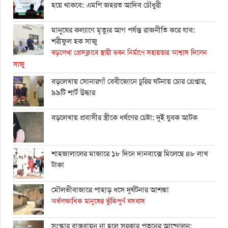
হয়ে থাকবে: এমপি জহরত আদিব চৌধুরী
মানুষের কল্যাণে মৃত্যুর আগ পর্যন্ত রাজনীতি করে যাব:
শরীফুল হক সাজু
বড়লেখা প্রেসক্লাবে স্থায়ী ভবন নির্মাণে সহায়তার আশ্বাস দিলেন
সাজু
বড়লেখায় সোনারগাঁ বেবীজোনে চুরির ঘটনায় চোর গ্রেপ্তার,
৯৯টি শার্ট উদ্ধার
বড়লেখায় প্রবাসীর স্ত্রীকে ধর্ষণের চেষ্টা: দুই যুবক আটক
শাহ্জালালের মাজারে ১৮ দিনে দানবাক্সে মিলেছে ৪৮ লাখ
টাকা
মৌলভীবাজারে পাহাড় ধসে দুর্ঘটনার আশঙ্কা
অর্ধলক্ষাধিক মানুষের ঝুঁকিপুর্ণ বসবাস
সংস্কার বাস্তবায়ন না হলে সরকার পতনের আন্দোলন: