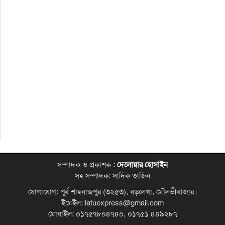
সম্পাদক ও প্রকাশক :
দেলোয়ার হোসাইন
সহ সম্পাদক: সাদিক তাজিন
যোগাযোগ: পূর্ব শাহবাজপুর (৩২৫৩), বড়লেখা, মৌলভীবাজার।
ইমেইল: latuexpress@gmail.com
মোবাইল: ০১৭৫৭৮০৪৭৪০, ০১৭৫১ ৪৪৯২৮৭