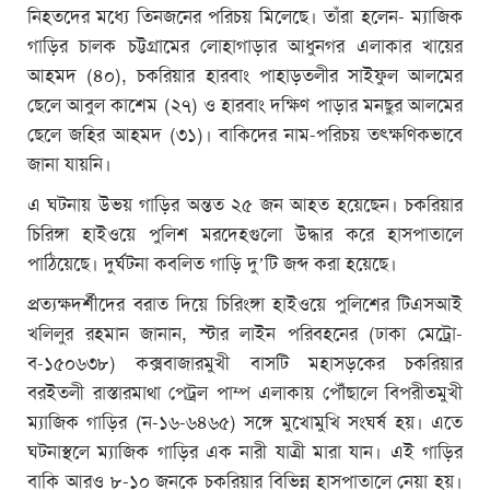
নিহতদের মধ্যে তিনজনের পরিচয় মিলেছে। তাঁরা হলেন- ম্যাজিক
গাড়ির চালক চট্টগ্রামের লোহাগাড়ার আধুনগর এলাকার খায়ের
আহমদ (৪০), চকরিয়ার হারবাং পাহাড়তলীর সাইফুল আলমের
ছেলে আবুল কাশেম (২৭) ও হারবাং দক্ষিণ পাড়ার মনছুর আলমের
ছেলে জহির আহমদ (৩১)। বাকিদের নাম-পরিচয় তৎক্ষণিকভাবে
জানা যায়নি।
এ ঘটনায় উভয় গাড়ির অন্তত ২৫ জন আহত হয়েছেন। চকরিয়ার
চিরিঙ্গা হাইওয়ে পুলিশ মরদেহগুলো উদ্ধার করে হাসপাতালে
পাঠিয়েছে। দুর্ঘটনা কবলিত গাড়ি দু’টি জব্দ করা হয়েছে।
প্রত্যক্ষদর্শীদের বরাত দিয়ে চিরিংঙ্গা হাইওয়ে পুলিশের টিএসআই
খলিলুর রহমান জানান, স্টার লাইন পরিবহনের (ঢাকা মেট্রো-
ব-১৫০৬৩৮) কক্সবাজারমুখী বাসটি মহাসড়কের চকরিয়ার
বরইতলী রাস্তারমাথা পেট্রল পাম্প এলাকায় পৌঁছালে বিপরীতমুখী
ম্যাজিক গাড়ির (ন-১৬-৬৪৬৫) সঙ্গে মুখোমুখি সংঘর্ষ হয়। এতে
ঘটনাস্থলে ম্যাজিক গাড়ির এক নারী যাত্রী মারা যান। এই গাড়ির
বাকি আরও ৮-১০ জনকে চকরিয়ার বিভিন্ন হাসপাতালে নেয়া হয়।