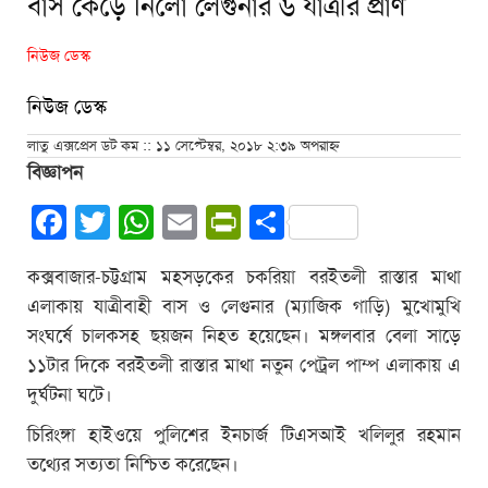
বাস কেড়ে নিলো লেগুনার ৬ যাত্রীর প্রাণ
নিউজ ডেস্ক
নিউজ ডেস্ক
লাতু এক্সপ্রেস ডট কম :: ১১ সেপ্টেম্বর, ২০১৮ ২:৩৯ অপরাহ্ন
বিজ্ঞাপন
Facebook
Twitter
WhatsApp
Email
PrintFriendly
Share
কক্সবাজার-চট্টগ্রাম মহসড়কের চকরিয়া বরইতলী রাস্তার মাথা
এলাকায় যাত্রীবাহী বাস ও লেগুনার (ম্যাজিক গাড়ি) মুখোমুখি
সংঘর্ষে চালকসহ ছয়জন নিহত হয়েছেন। মঙ্গলবার বেলা সাড়ে
১১টার দিকে বরইতলী রাস্তার মাথা নতুন পেট্রল পাম্প এলাকায় এ
দুর্ঘটনা ঘটে।
চিরিংঙ্গা হাইওয়ে পুলিশের ইনচার্জ টিএসআই খলিলুর রহমান
তথ্যের সত্যতা নিশ্চিত করেছেন।