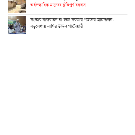
অর্ধলক্ষাধিক মানুষের ঝুঁকিপুর্ণ বসবাস
সংস্কার বাস্তবায়ন না হলে সরকার পতনের আন্দোলন:
বড়লেখায় নাসির উদ্দিন পাটোয়ারী