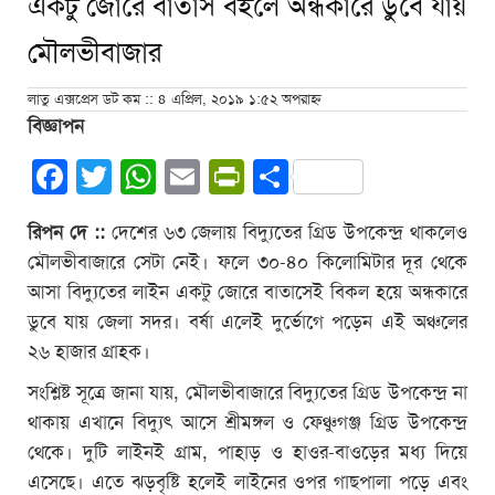
একটু জোরে বাতাস বইলে অন্ধকারে ডুবে যায়
মৌলভীবাজার
লাতু এক্সপ্রেস ডট কম :: ৪ এপ্রিল, ২০১৯ ১:৫২ অপরাহ্ন
বিজ্ঞাপন
Facebook
Twitter
WhatsApp
Email
PrintFriendly
Share
রিপন দে ::
দেশের ৬৩ জেলায় বিদ্যুতের গ্রিড উপকেন্দ্র থাকলেও
মৌলভীবাজারে সেটা নেই। ফলে ৩০-৪০ কিলোমিটার দূর থেকে
আসা বিদ্যুতের লাইন একটু জোরে বাতাসেই বিকল হয়ে অন্ধকারে
ডুবে যায় জেলা সদর। বর্ষা এলেই দুর্ভোগে পড়েন এই অঞ্চলের
২৬ হাজার গ্রাহক।
সংশ্লিষ্ট সূত্রে জানা যায়, মৌলভীবাজারে বিদ্যুতের গ্রিড উপকেন্দ্র না
থাকায় এখানে বিদ্যুৎ আসে শ্রীমঙ্গল ও ফেঞ্চুগঞ্জ গ্রিড উপকেন্দ্র
থেকে। দুটি লাইনই গ্রাম, পাহাড় ও হাওর-বাওড়ের মধ্য দিয়ে
এসেছে। এতে ঝড়বৃষ্টি হলেই লাইনের ওপর গাছপালা পড়ে এবং