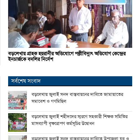
বড়লেখায় গ্রাহক হয়রানীর অভিযোগে পল্লীবিদ্যুৎ অভিযোগ কেন্দ্রের
ইনচার্জকে বদলির নির্দেশ
সর্বশেষ সংবাদ
বড়লেখায় জুলাই সনদ বাস্তবায়নের দাবিতে জামায়াতের
সমাবেশ ও গণমিছিল
বড়লেখায় জুলাই শহীদদের স্মরণে সহকারী শিক্ষক সমিতির
মাসব্যাপী বৃক্ষরোপণ কর্মসূচির উদ্বোধন
বড়লেখায় জুলাই সনদ বাস্তবায়নের দাবিতে উপজেলা যুব ও