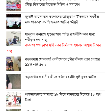
ক্রীড়া বিভাগের বিক্ষোভ মিছিল ও সমাবেশ
জুলাই আন্দোলনে তরুণদের আত্মত্যাগ ইতিহাসে স্মরণীয়
হয়ে থাকবে: এমপি জহরত আদিব চৌধুরী
মানুষের কল্যাণে মৃত্যুর আগ পর্যন্ত রাজনীতি করে যাব:
শরীফুল হক সাজু
বড়লেখা প্রেসক্লাবে স্থায়ী ভবন নির্মাণে সহায়তার আশ্বাস দিলেন
সাজু
বড়লেখায় সোনারগাঁ বেবীজোনে চুরির ঘটনায় চোর গ্রেপ্তার,
৯৯টি শার্ট উদ্ধার
বড়লেখায় প্রবাসীর স্ত্রীকে ধর্ষণের চেষ্টা: দুই যুবক আটক
শাহ্জালালের মাজারে ১৮ দিনে দানবাক্সে মিলেছে ৪৮ লাখ
টাকা