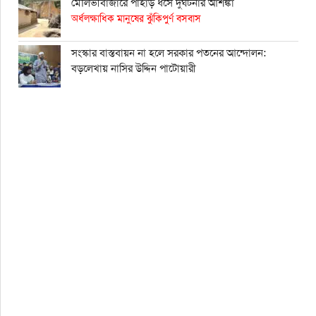
মৌলভীবাজারে পাহাড় ধসে দুর্ঘটনার আশঙ্কা
অর্ধলক্ষাধিক মানুষের ঝুঁকিপুর্ণ বসবাস
সংস্কার বাস্তবায়ন না হলে সরকার পতনের আন্দোলন:
বড়লেখায় নাসির উদ্দিন পাটোয়ারী