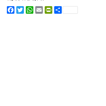
Facebook
Twitter
WhatsApp
Email
PrintFriendly
Share