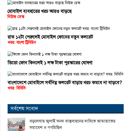
মোবাইল ব্যবহারের খরচ আরও বাড়ছে
নিউজ ডেস্ক
রাত ১২টা পেরুলেই মোবাইল ফোনের নতুন কলরেট
খবর: বাংলা ট্রিবিউন
ভিভো ফোন কিনলেই ১ লক্ষ টাকা পুরস্কারের ঘোষণা
বাংলাদেশে মোবাইলে সর্বনিম্ন কলরেট বাড়ায় খরচ কমবে না বাড়বে?
খবর: বিবিসি
সর্বশেষ সংবাদ
বড়লেখায় জুলাই সনদ বাস্তবায়নের দাবিতে জামায়াতের
সমাবেশ ও গণমিছিল