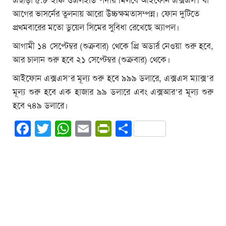
এছাড়া ৫.৮ ইঞ্চি ওএলইডি পর্দায় মিলবে আইফোন এক্সএস। যা
আগের ভাসর্নের তুলনায় আরো উচ্চক্ষমতাসম্পন্ন। ফোন দুটিতে
প্রথমবারের মতো ডুয়েল সিমের সুবিধা রেখেছে অ্যাপল।
আগামী ১৪ সেপ্টেম্বর (শুক্রবার) থেকে প্রি অডার্র নেওয়া শুরু হবে,
আর চালান শুরু হবে ২১ সেপ্টেম্বর (শুক্রবার) থেকে।
আইফোন এক্সএস’র মূল্য শুরু হবে ৯৯৯ ডলারে, এক্সএস ম্যাক্স’র
মূল্য শুরু হবে এক হাজার ৯৯ ডলারে এবং এক্সআর’র মূল্য শুরু
হবে ৭৪৯ ডলারে।
Facebook
Twitter
WhatsApp
Email
PrintFriendly
Share