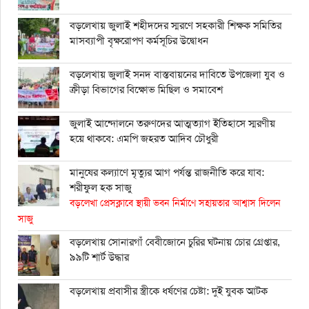
বড়লেখায় জুলাই শহীদদের স্মরণে সহকারী শিক্ষক সমিতির
মাসব্যাপী বৃক্ষরোপণ কর্মসূচির উদ্বোধন
বড়লেখায় জুলাই সনদ বাস্তবায়নের দাবিতে উপজেলা যুব ও
ক্রীড়া বিভাগের বিক্ষোভ মিছিল ও সমাবেশ
জুলাই আন্দোলনে তরুণদের আত্মত্যাগ ইতিহাসে স্মরণীয়
হয়ে থাকবে: এমপি জহরত আদিব চৌধুরী
মানুষের কল্যাণে মৃত্যুর আগ পর্যন্ত রাজনীতি করে যাব:
শরীফুল হক সাজু
বড়লেখা প্রেসক্লাবে স্থায়ী ভবন নির্মাণে সহায়তার আশ্বাস দিলেন
সাজু
বড়লেখায় সোনারগাঁ বেবীজোনে চুরির ঘটনায় চোর গ্রেপ্তার,
৯৯টি শার্ট উদ্ধার
বড়লেখায় প্রবাসীর স্ত্রীকে ধর্ষণের চেষ্টা: দুই যুবক আটক