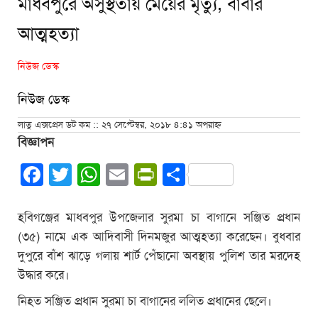
মাধবপুরে অসুস্থতায় মেয়ের মৃত্যু, বাবার
আত্মহত্যা
নিউজ ডেস্ক
নিউজ ডেস্ক
লাতু এক্সপ্রেস ডট কম :: ২৭ সেপ্টেম্বর, ২০১৮ ৪:৪১ অপরাহ্ন
বিজ্ঞাপন
Facebook
Twitter
WhatsApp
Email
PrintFriendly
Share
হবিগঞ্জের মাধবপুর উপজেলার সুরমা চা বাগানে সঞ্জিত প্রধান
(৩৫) নামে এক আদিবাসী দিনমজুর আত্মহত্যা করেছেন। বুধবার
দুপুরে বাঁশ ঝাড়ে গলায় শার্ট পেঁছানো অবস্থায় পুলিশ তার মরদেহ
উদ্ধার করে।
নিহত সঞ্জিত প্রধান সুরমা চা বাগানের ললিত প্রধানের ছেলে।