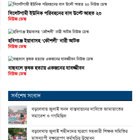
সিলেটগামী ইউনিক পরিবহনের বাস উল্টে আহত ২০
নিউজ ডেস্ক
হবিগঞ্জে ইয়াবাসহ ‘কৌশলী’ নারী আটক
নিউজ ডেস্ক
বাহুবলে কৃষক হত্যায় একজনের যাবজ্জীবন
নিউজ ডেস্ক
সর্বশেষ সংবাদ
বড়লেখায় জুলাই সনদ বাস্তবায়নের দাবিতে জামায়াতের
সমাবেশ ও গণমিছিল
বড়লেখায় জুলাই শহীদদের স্মরণে সহকারী শিক্ষক সমিতির
মাসব্যাপী বৃক্ষরোপণ কর্মসূচির উদ্বোধন