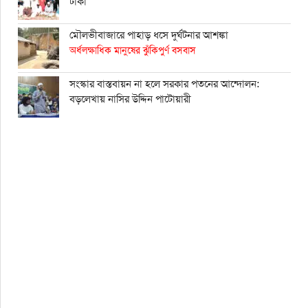
টাকা
মৌলভীবাজারে পাহাড় ধসে দুর্ঘটনার আশঙ্কা
অর্ধলক্ষাধিক মানুষের ঝুঁকিপুর্ণ বসবাস
সংস্কার বাস্তবায়ন না হলে সরকার পতনের আন্দোলন:
বড়লেখায় নাসির উদ্দিন পাটোয়ারী