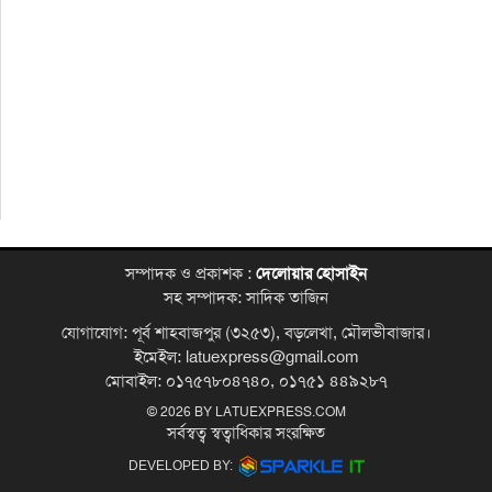
সম্পাদক ও প্রকাশক :
দেলোয়ার হোসাইন
সহ সম্পাদক: সাদিক তাজিন
যোগাযোগ: পূর্ব শাহবাজপুর (৩২৫৩), বড়লেখা, মৌলভীবাজার।
ইমেইল: latuexpress@gmail.com
মোবাইল: ০১৭৫৭৮০৪৭৪০, ০১৭৫১ ৪৪৯২৮৭
© 2026 BY
LATUEXPRESS.COM
সর্বস্বত্ব স্বত্বাধিকার সংরক্ষিত
DEVELOPED BY: