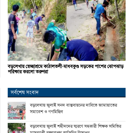
বড়লেখায় স্বেচ্ছাশ্রমে কাঠালতলী-মাধবকুণ্ড সড়কের পাশের ঝোপঝাড়
পরিষ্কার করলো তরুণরা
সর্বশেষ সংবাদ
বড়লেখায় জুলাই সনদ বাস্তবায়নের দাবিতে জামায়াতের
সমাবেশ ও গণমিছিল
বড়লেখায় জুলাই শহীদদের স্মরণে সহকারী শিক্ষক সমিতির
মাসব্যাপী বৃক্ষরোপণ কর্মসূচির উদ্বোধন