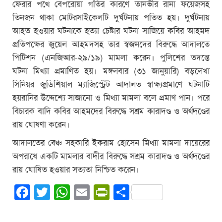
ফেরার পথে বেপরোয়া গতির কারণে তানভীর রানা ফয়েজসহ
তিনজন থাকা মোটরসাইকেলটি দুর্ঘটনায় পতিত হয়। দুর্ঘটনায়
আহত হওয়ার ঘটনাকে হত্যা চেষ্টার ঘটনা সাজিয়ে কবির আহমদ
প্রতিপক্ষের জুয়েল আহমদসহ তার স্বজনদের বিরুদ্ধে আদালতে
পিটিশন (এনজিআর-২৯/১৯) মামলা করেন। পুলিশের তদন্তে
ঘটনা মিথ্যা প্রমাণিত হয়। মঙ্গলবার (৩১ জানুয়ারি) বড়লেখা
সিনিয়র জুডিশিয়াল ম্যাজিস্ট্রেট আদালত স্বাক্ষ্যপ্রমাণে ঘটনাটি
হয়রানির উদ্দেশ্যে সাজানো ও মিথ্যা মামলা বলে প্রমাণ পান। পরে
বিচারক বাদি কবির আহমদের বিরুদ্ধে সশ্রম কারাদণ্ড ও অর্থদণ্ডের
রায় ঘোষণা করেন।
আদালতের বেঞ্চ সহকারি ইকরাম হোসেন মিথ্যা মামলা দায়েরের
অপরাধে একটি মামলার বাদীর বিরুদ্ধে সশ্রম কারাদণ্ড ও অর্থদণ্ডের
রায় ঘোষিত হওয়ার সত্যতা নিশ্চিত করেন।
Facebook
Twitter
WhatsApp
Email
PrintFriendly
Share