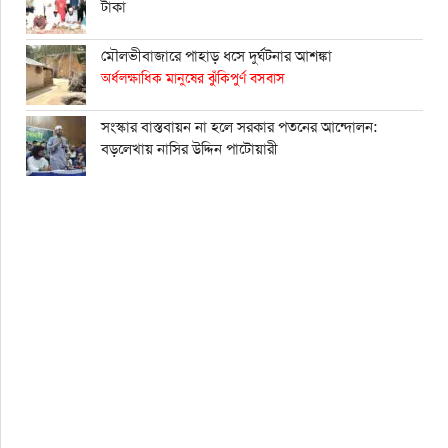
টাকা
মৌলভীবাজারে পাহাড় ধসে দুর্ঘটনার আশঙ্কা
অর্ধলক্ষাধিক মানুষের ঝুঁকিপুর্ণ বসবাস
সংস্কার বাস্তবায়ন না হলে সরকার পতনের আন্দোলন:
বড়লেখায় নাসির উদ্দিন পাটোয়ারী